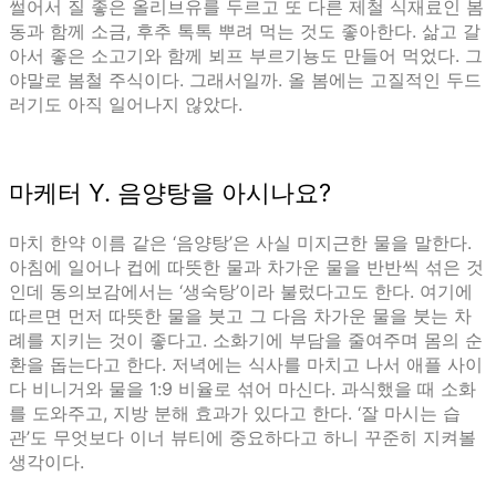
썰어서 질 좋은 올리브유를 두르고 또 다른 제철 식재료인 봄
동과 함께 소금, 후추 톡톡 뿌려 먹는 것도 좋아한다. 삶고 갈
아서 좋은 소고기와 함께 뵈프 부르기뇽도 만들어 먹었다. 그
야말로 봄철 주식이다. 그래서일까. 올 봄에는 고질적인 두드
러기도 아직 일어나지 않았다.
마케터 Y. 음양탕을 아시나요?
마치 한약 이름 같은 ‘음양탕’은 사실 미지근한 물을 말한다.
아침에 일어나 컵에 따뜻한 물과 차가운 물을 반반씩 섞은 것
인데 동의보감에서는 ‘생숙탕’이라 불렀다고도 한다. 여기에
따르면 먼저 따뜻한 물을 붓고 그 다음 차가운 물을 붓는 차
례를 지키는 것이 좋다고. 소화기에 부담을 줄여주며 몸의 순
환을 돕는다고 한다. 저녁에는 식사를 마치고 나서 애플 사이
다 비니거와 물을 1:9 비율로 섞어 마신다. 과식했을 때 소화
를 도와주고, 지방 분해 효과가 있다고 한다. ‘잘 마시는 습
관’도 무엇보다 이너 뷰티에 중요하다고 하니 꾸준히 지켜볼
생각이다.