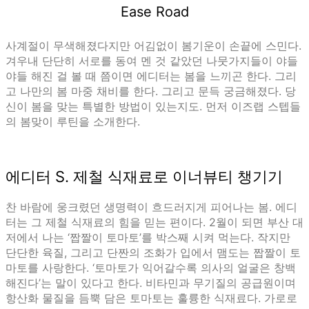
Ease Road
사계절이 무색해졌다지만 어김없이 봄기운이 손끝에 스민다.
겨우내 단단히 서로를 동여 멘 것 같았던 나뭇가지들이 야들
야들 해진 걸 볼 때 쯤이면 에디터는 봄을 느끼곤 한다. 그리
고 나만의 봄 마중 채비를 한다. 그리고 문득 궁금해졌다. 당
신이 봄을 맞는 특별한 방법이 있는지도. 먼저 이즈랩 스텝들
의 봄맞이 루틴을 소개한다.
에디터 S. 제철 식재료로 이너뷰티 챙기기
찬 바람에 웅크렸던 생명력이 흐드러지게 피어나는 봄. 에디
터는 그 제철 식재료의 힘을 믿는 편이다. 2월이 되면 부산 대
저에서 나는 ‘짭짤이 토마토’를 박스째 시켜 먹는다. 작지만
단단한 육질, 그리고 단짠의 조화가 입에서 맴도는 짭짤이 토
마토를 사랑한다. ‘토마토가 익어갈수록 의사의 얼굴은 창백
해진다’는 말이 있다고 한다. 비타민과 무기질의 공급원이며
항산화 물질을 듬뿍 담은 토마토는 훌륭한 식재료다. 가로로