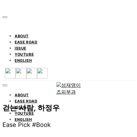
ABOUT
EASE ROAD
ISSUE
YOUTUBE
ENGLISH
ABOUT
EASE ROAD
걷는 사람, 하정우
ISSUE
YOUTUBE
ENGLISH
Ease Pick #Book